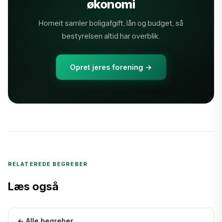
økonomi
Homeit samler boligafgift, lån og budget, så
bestyrelsen altid har overblik.
Opret jeres forening →
RELATEREDE BEGREBER
Læs også
← Alle begreber