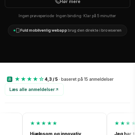
Hør mere
Ingen prøveperiode · Ingen binding · Klar på 5 minutter
Fuld mobilvenlig webapp
brug den direkte i browseren
09:41
Homeit
★★★★☆
4,3 / 5
· baseret på 15 anmeldelser
Velkommen,
Maria
Læs alle anmeldelser
Solbakken
Andelsforening
Foreningskonto
Beboere
147.304
24
kr.
★★
★★★★★
m og innovativ
Jeg har testet en række