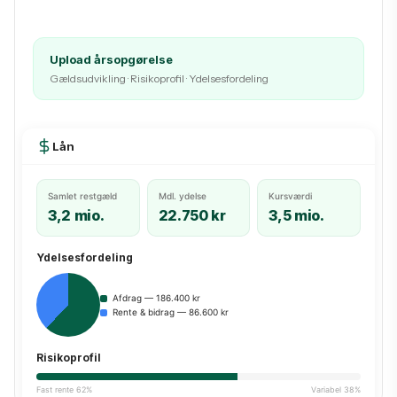
Upload årsopgørelse
Gældsudvikling · Risikoprofil · Ydelsesfordeling
Lån
Samlet restgæld
Mdl. ydelse
Kursværdi
3,2 mio.
22.750 kr
3,5 mio.
Ydelsesfordeling
Afdrag — 186.400 kr
Rente & bidrag — 86.600 kr
Risikoprofil
Fast rente 62%
Variabel 38%