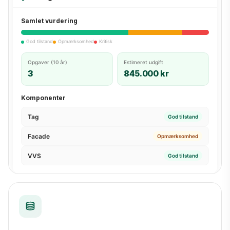
Samlet vurdering
God tilstand
Opmærksomhed
Kritisk
Opgaver (10 år)
Estimeret udgift
3
845.000 kr
Komponenter
Tag
God tilstand
Facade
Opmærksomhed
VVS
God tilstand