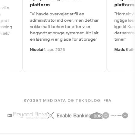
Fællesudgifter pr. måned
m
platforme
4.250 kr.
 overvejet at få en
"Homeit virker til at være den helt
ator ind over, men det har
rigtige løsning. Det er simpelt og
SENESTE
AKTIVITET
ft behov for efter vi er
lige til. Kundeservice svarer med
t bruge systemet. Alt i alt
det samme eller inden for et par
Referat
delt
 vi er glade for at bruge."
timer."
—
2 timer
GF 2026
 apr. 2026
Mads Katholm
·
31. mar. 2026
Betaling
—
i går
Fællesudgift
Afstemning
3 dage
— Legeplads
BYGGET MED DATA OG TEKNOLOGI FRA