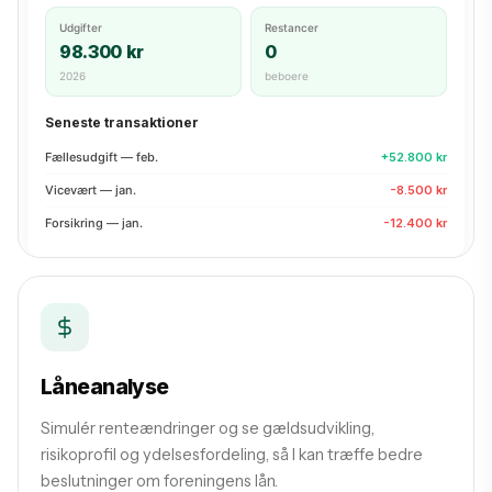
Udgifter
Restancer
98.300 kr
0
2026
beboere
Seneste transaktioner
Fællesudgift — feb.
+52.800 kr
Vicevært — jan.
-8.500 kr
Forsikring — jan.
-12.400 kr
Låneanalyse
Simulér renteændringer og se gældsudvikling,
risikoprofil og ydelsesfordeling, så I kan træffe bedre
beslutninger om foreningens lån.