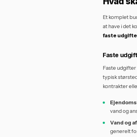
Hvad ska
Et komplet bud
at have i det 
faste udgifte
Faste udgif
Faste udgifter
typisk største
kontrakter elle
Ejendomsf
vand og an
Vand og af
generelt for