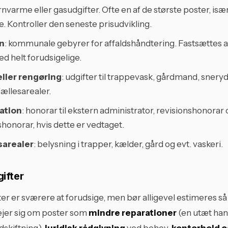
ernvarme eller gasudgifter. Ofte en af de største poster, isæ
 Kontroller den seneste prisudvikling.
n
: kommunale gebyrer for affaldshåndtering. Fastsættes
d helt forudsigelige.
ller rengøring
: udgifter til trappevask, gårdmand, snery
fællesarealer.
ation
: honorar til ekstern administrator, revisionshonorar 
honorar, hvis dette er vedtaget.
esarealer
: belysning i trapper, kælder, gård og evt. vaskeri.
ifter
ter er sværere at forudsige, men bør alligevel estimeres så
ejer sig om poster som
mindre reparationer
(en utæt han