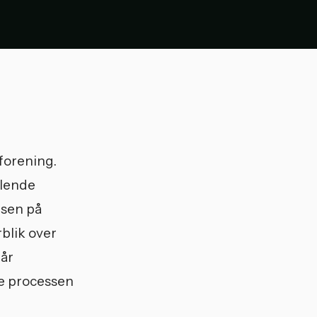
forening.
glende
æsen på
blik over
går
le processen