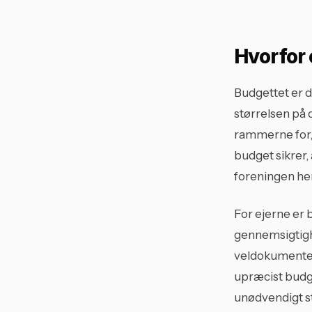
Hvorfor 
Budgettet er 
størrelsen på 
rammerne for, 
budget sikrer, 
foreningen hen
For ejerne er b
gennemsigtighe
veldokumenter
upræcist budge
unødvendigt st