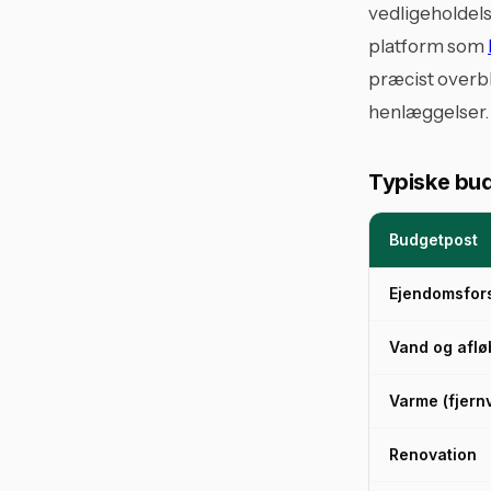
vedligeholdels
platform som
præcist overb
henlæggelser.
Typiske bud
Budgetpost
Ejendomsfors
Vand og aflø
Varme (fjern
Renovation