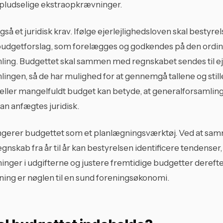
pludselige ekstraopkrævninger.
så et juridisk krav. Ifølge ejerlejlighedsloven skal bestyre
budgetforslag, som forelægges og godkendes på den ordi
ling. Budgettet skal sammen med regnskabet sendes til e
ingen, så de har mulighed for at gennemgå tallene og stil
eller mangelfuldt budget kan betyde, at generalforsamlin
an anfægtes juridisk.
gerer budgettet som et planlægningsværktøj. Ved at sa
nskab fra år til år kan bestyrelsen identificere tendenser
inger i udgifterne og justere fremtidige budgetter dereft
ning er nøglen til en sund foreningsøkonomi.