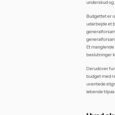
underskud og 
Budgettet er og
udarbejde et 
generalforsam
generalforsaml
Et manglende 
beslutninger k
Derudover fun
budget med reg
uventede stign
løbende tilpas