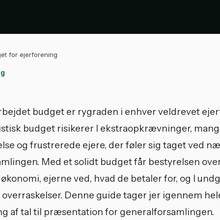
et for ejerforening
og
ejdet budget er rygraden i enhver veldrevet ejer
istisk budget risikerer I ekstraopkrævninger, man
lse og frustrerede ejere, der føler sig taget ved n
mlingen. Med et solidt budget får bestyrelsen over
økonomi, ejerne ved, hvad de betaler for, og I und
 overraskelser. Denne guide tager jer igennem he
ng af tal til præsentation for generalforsamlingen.