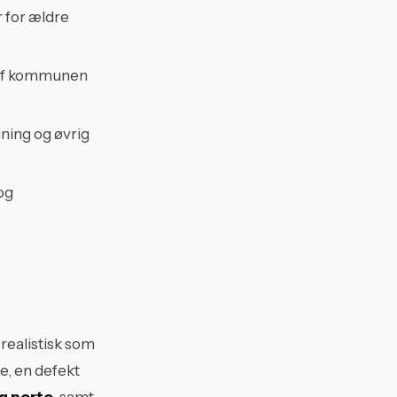
r for ældre
 af kommunen
dning og øvrig
og
 realistisk som
e, en defekt