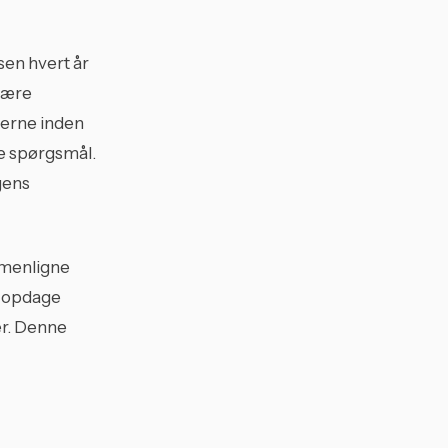
lsen hvert år
nære
jerne inden
le spørgsmål.
gens
mmenligne
, opdage
er. Denne