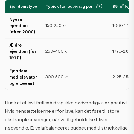
Ejendomstype
Typisk fællesbidrag per m²/år
85 m² lejl
Nyere
150-250 kr.
1.060-1.770 
ejendom
(efter 2000)
Ældre
250-400 kr.
1.770-2.830 
ejendom (før
1970)
Ejendom
300-500 kr.
2.125-3.540 
med elevator
og vicevært
Husk at et lavt fællesbidrag ikke nødvendigvis er positivt.
Hvis hensættelserne er for lave, kan det føre til store
ekstraopkrævninger, når vedligeholdelse bliver
nødvendig. Et velafbalanceret budget med tilstrækkelige