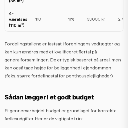
(85 m²)
4-
110
11%
33.000 kr.
2.750
værelses
(110 m²)
Fordelingstallene er fastsat i foreningens vedtægter og
kan kun ændres med et kvalificeret flertal på
generalforsamlingen. De er typisk baseret på areal, men
kan også tage højde for beliggenhed i ejendommen
(f.eks. større fordelingstal for penthouselejligheder).
Sådan lægger I et godt budget
Et gennemarbejdet budget er grundlaget for korrekte
fællesudgifter. Her er de vigtigste trin: