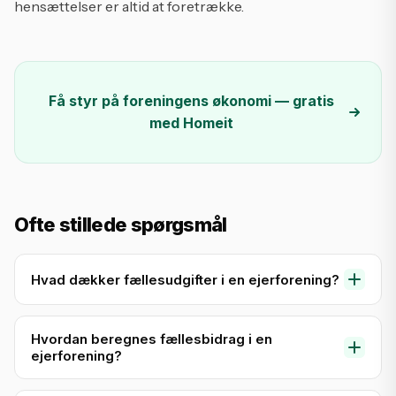
hensættelser er altid at foretrække.
Få styr på foreningens økonomi — gratis
med Homeit
Ofte stillede spørgsmål
Hvad dækker fællesudgifter i en ejerforening?
Fællesudgifter dækker typisk forsikringer,
Hvordan beregnes fællesbidrag i en
vedligeholdelse af fællesarealer, vand, varme,
ejerforening?
renovation, vicevært, trappevask, administration
og hensættelser til fremtidig vedligeholdelse af
Fællesbidraget beregnes ud fra fordelingstal, som