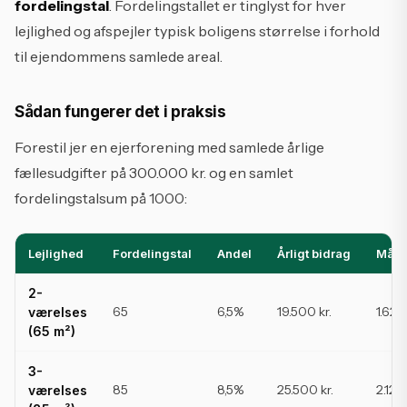
fordelingstal
. Fordelingstallet er tinglyst for hver
lejlighed og afspejler typisk boligens størrelse i forhold
til ejendommens samlede areal.
Sådan fungerer det i praksis
Forestil jer en ejerforening med samlede årlige
fællesudgifter på 300.000 kr. og en samlet
fordelingstalsum på 1000:
Lejlighed
Fordelingstal
Andel
Årligt bidrag
Måne
2-
65
6,5%
19.500 kr.
1.625 
værelses
(65 m²)
3-
85
8,5%
25.500 kr.
2.125 
værelses