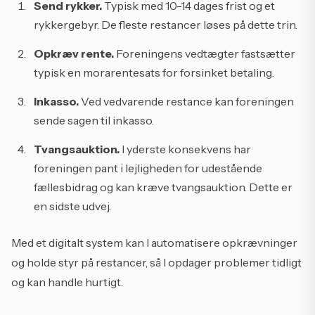
Send rykker.
Typisk med 10-14 dages frist og et
rykkergebyr. De fleste restancer løses på dette trin.
Opkræv rente.
Foreningens vedtægter fastsætter
typisk en morarentesats for forsinket betaling.
Inkasso.
Ved vedvarende restance kan foreningen
sende sagen til inkasso.
Tvangsauktion.
I yderste konsekvens har
foreningen pant i lejligheden for udestående
fællesbidrag og kan kræve tvangsauktion. Dette er
en sidste udvej.
Med et digitalt system kan I automatisere opkrævninger
og holde styr på restancer, så I opdager problemer tidligt
og kan handle hurtigt.