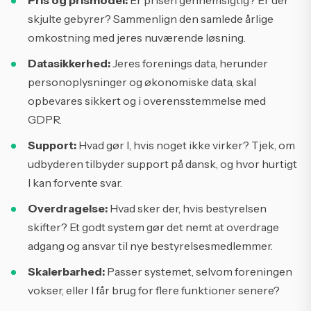
Pris og prismodel:
Er prisen gennemsigtig? Er der
skjulte gebyrer? Sammenlign den samlede årlige
omkostning med jeres nuværende løsning.
Datasikkerhed:
Jeres forenings data, herunder
personoplysninger og økonomiske data, skal
opbevares sikkert og i overensstemmelse med
GDPR.
Support:
Hvad gør I, hvis noget ikke virker? Tjek, om
udbyderen tilbyder support på dansk, og hvor hurtigt
I kan forvente svar.
Overdragelse:
Hvad sker der, hvis bestyrelsen
skifter? Et godt system gør det nemt at overdrage
adgang og ansvar til nye bestyrelsesmedlemmer.
Skalerbarhed:
Passer systemet, selvom foreningen
vokser, eller I får brug for flere funktioner senere?