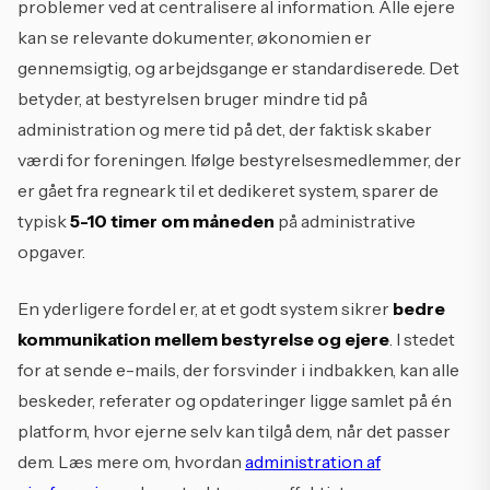
problemer ved at centralisere al information. Alle ejere
kan se relevante dokumenter, økonomien er
gennemsigtig, og arbejdsgange er standardiserede. Det
betyder, at bestyrelsen bruger mindre tid på
administration og mere tid på det, der faktisk skaber
værdi for foreningen. Ifølge bestyrelsesmedlemmer, der
er gået fra regneark til et dedikeret system, sparer de
typisk
5-10 timer om måneden
på administrative
opgaver.
En yderligere fordel er, at et godt system sikrer
bedre
kommunikation mellem bestyrelse og ejere
. I stedet
for at sende e-mails, der forsvinder i indbakken, kan alle
beskeder, referater og opdateringer ligge samlet på én
platform, hvor ejerne selv kan tilgå dem, når det passer
dem. Læs mere om, hvordan
administration af