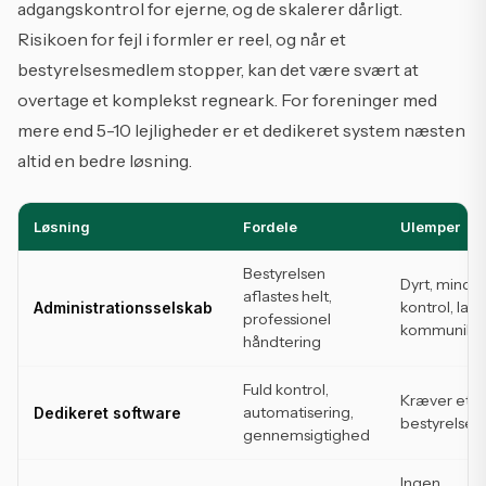
adgangskontrol for ejerne, og de skalerer dårligt.
Risikoen for fejl i formler er reel, og når et
bestyrelsesmedlem stopper, kan det være svært at
overtage et komplekst regneark. For foreninger med
mere end 5-10 lejligheder er et dedikeret system næsten
altid en bedre løsning.
Løsning
Fordele
Ulemper
Bestyrelsen
Dyrt, mindr
aflastes helt,
kontrol, la
Administrationsselskab
professionel
kommunikat
håndtering
Fuld kontrol,
Kræver et ak
automatisering,
Dedikeret software
bestyrelse
gennemsigtighed
Ingen