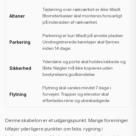
Tøjtørring over rækværket er ikke tilladt.
Blomsterkasser skal monteres forsvarligt
Altaner
på indersiden af rækværket.
Parkering er kun tilladt på anviste pladser.
Uindregistrerede køretøjer skal fjernes
Parkering
inden 14 dage.
Yderdøre og porte skal holdes lukkede og
låste. Nøgler må ikke kopieres uden
Sikkerhed
bestyrelsens godkendelse.
Flytning skal varsles mindst 7 dage i
forvejen. Trapper og elevator skal
Flytning
efterlades rene og ubeskadigede.
Denne skabelon er et udgangspunkt. Mange foreninger
tilføjer yderligere punkter om f.eks. rygning i