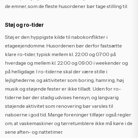
de emner, som de fleste husordener bør tage stilling til:
Støj og ro-tider
Støj er den hyppigste kilde til nabokonflikter i
etageejendomme. Husordenen bør derfor fastsætte
klare ro-tider, typisk mellem kl. 22:00 og 07:00 på
hverdage og mellem kl. 22:00 og 09:00 i weekender og
på helligdage. I ro-tiderne skal der være stille i
lejlighederne, og aktiviteter som boring, hamring, høj
musik og støjende fester er ikke tilladt. Uden for ro-
tiderne bør der stadig udvises hensyn, og langvarig
støjende aktivitet som renovering bør varsles til
naboerne i god tid. Mange foreninger tilføjer også regler
om, at vaskemaskiner og tørretumblere ikke må køre i de
sene aften- og nattetimer.