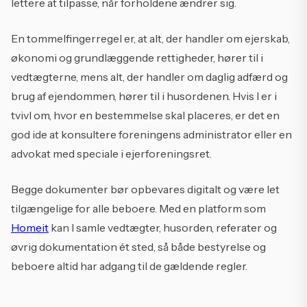
lettere at tilpasse, når forholdene ændrer sig.
En tommelfingerregel er, at alt, der handler om ejerskab,
økonomi og grundlæggende rettigheder, hører til i
vedtægterne, mens alt, der handler om daglig adfærd og
brug af ejendommen, hører til i husordenen. Hvis I er i
tvivl om, hvor en bestemmelse skal placeres, er det en
god ide at konsultere foreningens administrator eller en
advokat med speciale i ejerforeningsret.
Begge dokumenter bør opbevares digitalt og være let
tilgængelige for alle beboere. Med en platform som
Homeit
kan I samle vedtægter, husorden, referater og
øvrig dokumentation ét sted, så både bestyrelse og
beboere altid har adgang til de gældende regler.