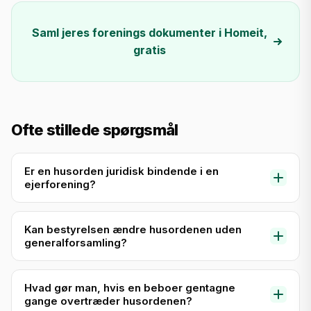
Saml jeres forenings dokumenter i Homeit,
gratis
Ofte stillede spørgsmål
Er en husorden juridisk bindende i en
ejerforening?
Ja, en husorden er bindende for alle ejere og
Kan bestyrelsen ændre husordenen uden
beboere, når den er vedtaget korrekt på en
generalforsamling?
generalforsamling. Den har dog ikke samme
juridiske tyngde som vedtægterne. Husordenen
Som udgangspunkt skal ændringer i husordenen
kan typisk vedtages med simpelt flertal, mens
Hvad gør man, hvis en beboer gentagne
vedtages på en generalforsamling. Bestyrelsen
gange overtræder husordenen?
vedtægtsændringer kræver kvalificeret flertal.
kan dog i nogle foreninger have fået