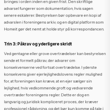
bringes i orden inden en given frist. Den skriftlige
advarsel fungerer som dokumentation, hvis sagen
senere eskalerer. Bestyrelsen bør opbevare en kopi af
advarslen i foreningens arkiv, og en digital platform som
Homeit gør det nemt at holde styr på korrespondancen.
Trin 3: Påkrav og yderligere skridt
Ved gentagne eller grove overtrædelser kan bestyrelsen
sende et formelt påkrav, der advarer om
konsekvenserne ved fortsat overtrædelse. I yderste
konsekvens giver ejerlejlighedslovens regler mulighed
for, at foreningen kan kræve, at en ejer sælger sin
lejlighed, hvis vedkommende groft og vedvarende
overtræder foreningens regler. Dette er dog en
langvarig og juridisk kompliceret proces, der kræver
professionel rådgivning, og det bør kun komme på tale i