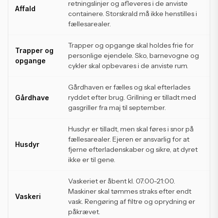
retningslinjer og afleveres i de anviste
Affald
containere. Storskrald må ikke henstilles i
fællesarealer.
Trapper og opgange skal holdes frie for
Trapper og
personlige ejendele. Sko, barnevogne og
opgange
cykler skal opbevares i de anviste rum.
Gårdhaven er fælles og skal efterlades
ryddet efter brug. Grillning er tilladt med
Gårdhave
gasgriller fra maj til september.
Husdyr er tilladt, men skal føres i snor på
fællesarealer. Ejeren er ansvarlig for at
Husdyr
fjerne efterladenskaber og sikre, at dyret
ikke er til gene.
Vaskeriet er åbent kl. 07:00-21:00.
Maskiner skal tømmes straks efter endt
Vaskeri
vask. Rengøring af filtre og oprydning er
påkrævet.