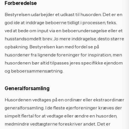
Forberedelse
Bestyrelsen udarbejder et udkast til husorden. Det er en
god ide at inddrage beboerne tidligt i processen, f.eks.
ved at bede om input via en beboerundersøgelse eller et
husstandsomdelt brev. Jo mere inddragelse, desto større
opbakning. Bestyrelsen kan med fordel se på
husordener fra lignende foreninger for inspiration, men
husordenen bør altid tilpasses jeres specifikke ejendom
og beboersammensætning.
Generalforsamling
Husordenen vedtages på en ordinær eller ekstraordinær
generalforsamling. I de fleste ejerforeninger kræves der
simpelt flertal for at vedtage eller ændre en husorden,
medmindre vedtægterne foreskriver andet. Det er