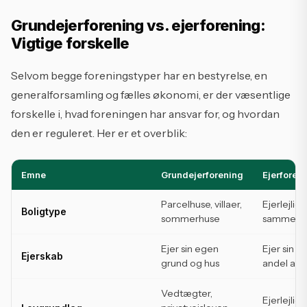
Grundejerforening vs. ejerforening:
Vigtige forskelle
Selvom begge foreningstyper har en bestyrelse, en
generalforsamling og fælles økonomi, er der væsentlige
forskelle i, hvad foreningen har ansvar for, og hvordan
den er reguleret. Her er et overblik:
Emne
Grundejerforening
Ejerforen
Parcelhuse, villaer,
Ejerlejlig
Boligtype
sommerhuse
samme by
Ejer sin egen
Ejer sin le
Ejerskab
grund og hus
andel af f
Vedtægter,
Ejerlejlig