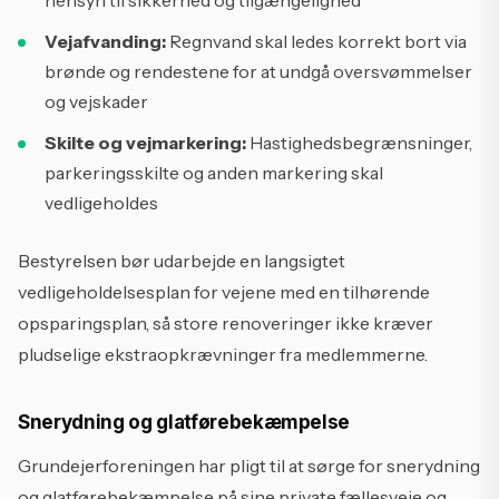
hensyn til sikkerhed og tilgængelighed
Vejafvanding:
Regnvand skal ledes korrekt bort via
brønde og rendestene for at undgå oversvømmelser
og vejskader
Skilte og vejmarkering:
Hastighedsbegrænsninger,
parkeringsskilte og anden markering skal
vedligeholdes
Bestyrelsen bør udarbejde en langsigtet
vedligeholdelsesplan for vejene med en tilhørende
opsparingsplan, så store renoveringer ikke kræver
pludselige ekstraopkrævninger fra medlemmerne.
Snerydning og glatførebekæmpelse
Grundejerforeningen har pligt til at sørge for snerydning
og glatførebekæmpelse på sine private fællesveje og