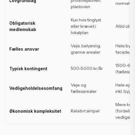
privatvejsloven,
Lovgrundlag
normalve
planloven
Kun hvis tinglyst
Obligatorisk
eller krævet i
Altid obli
medlemskab
lokalplan
Veje, belysning,
Hele bygn
Fælles ansvar
grønne arealer
facade, in
1.500-6.0
500-5.000 kr./år
Typisk kontingent
(fællesudg
Veje og
Hele ej
Vedligeholdelsesomfang
fællesarealer
inkl. bygn
Mere kom
Relativt simpel
(fordeling
Økonomisk kompleksitet
vedligeho